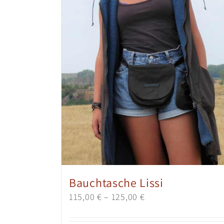
Bauchtasche Lissi
115,00
€
–
125,00
€