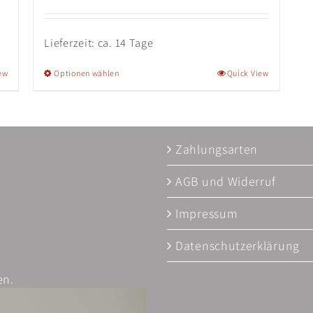
Lieferzeit:
ca. 14 Tage
Dieses
ew
Optionen wählen
Quick View
Produkt
weist
mehrere
Varianten
Zahlungsarten
auf.
Die
AGB und Widerruf
Optionen
Impressum
können
auf
Datenschutzerklärung
der
Produktseite
en.
gewählt
werden