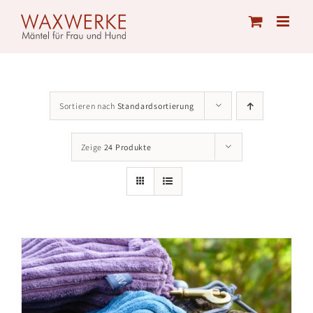
Skip
to
content
Sortieren nach
Standardsortierung
Zeige
24 Produkte