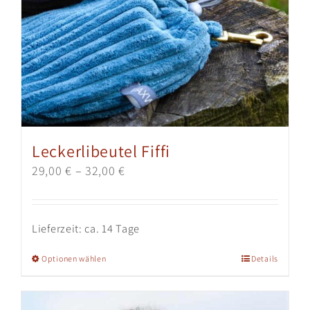
Leckerlibeutel Fiffi
29,00
€
–
32,00
€
Lieferzeit:
ca. 14 Tage
Dieses
Optionen wählen
Details
Produkt
weist