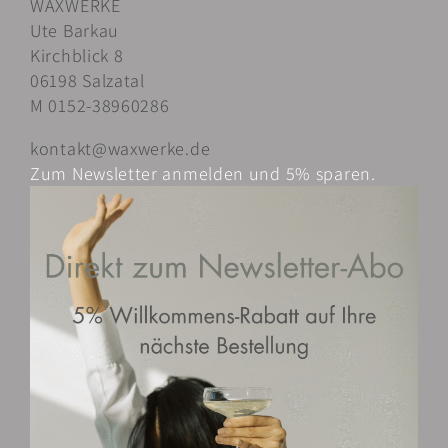
WAXWERKE
auf.
Ute Barkau
Die
Kirchblick 8
Optionen
06198 Salzatal
können
M 0152-38960286
auf
der
kontakt@waxwerke.de
Produktseite
Zum Newsletter anmelden und 5% sparen.
gewählt
werden