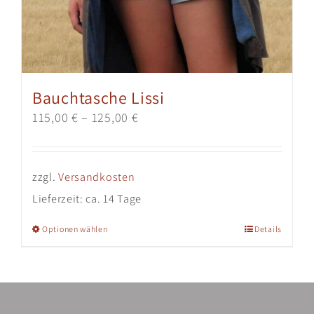
Bauchtasche Lissi
115,00
€
–
125,00
€
zzgl.
Versandkosten
Lieferzeit:
ca. 14 Tage
Dieses
Optionen wählen
Details
Produkt
weist
mehrere
Varianten