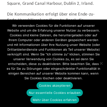
Square, Grand Canal Harbour, Dublin 2, Irland.
Die Kommunikation erfolgt über eine Ende-zu-
Ende-Verschlüsselung (Peer-to-Peer), die
Wir verwenden Cookies für die Funktionen auf unserer
verhindert, dass WhatsApp oder sonstige Dritte
Website und um die Erfahrung unserer Nutzer zu verbessern.
Zugriff auf die Kommunikationsinhalte erlangen
Cookies sind kleine Dateien, die heruntergeladen oder auf
können. WhatsApp erhält jedoch Zugriff auf
Ihrem Computer oder anderen Geräten gespeichert werden
Metadaten, die im Zuge des
und mit Informationen über Ihre Nutzung unser Website (oder
Drittanbieterdienste und Funtkionen als Teil unserer Website)
Kommunikationsvorgangs entstehen (z. B.
verknüpft sind. Wenn Sie ”Ich stimme zu” klicken, stimmen Sie
Absender, Empfänger und Zeitpunkt). Wir weisen
unserer Verwendung von Cookies zu, es sei denn Sie
ferner darauf hin, dass WhatsApp nach eigener
entscheiden, diese zu deaktivieren. Bitte beachten Sie, dass
Aussage, personenbezogene Daten seiner Nutzer
es für Sie zu Störungen oder eingeschränkter Funktionalität in
einigen Bereichen auf unserer Website kommen kann, wenn
mit seiner in den USA ansässigen Konzernmutter
Sie Cookies löschen oder deaktivieren.
Meta teilt. Weitere Details zur
Cookies akzeptieren
Datenverarbeitung finden Sie in der
Datenschutzrichtlinie von WhatsApp unter:
Nur essentielle Cookies erlauben
https://www.whatsapp.com/legal/#privacy-
Mehr über Cookies erfahren
policy
.