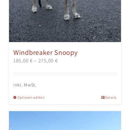
Windbreaker Snoopy
185,00
€
–
275,00
€
inkl. MwSt.
Dieses
Optionen wählen
Details
Produkt
weist
mehrere
Varianten