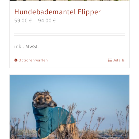
Hundebademantel Flipper
59,00
€
–
94,00
€
inkl. MwSt.
Dieses
Optionen wählen
Details
Produkt
weist
mehrere
Varianten
auf.
Die
Optionen
können
auf
der