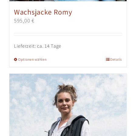
Wachsjacke Romy
595,00
€
Lieferzeit:
ca. 14 Tage
Dieses
Optionen wählen
Details
Produkt
weist
mehrere
Varianten
auf.
Die
Optionen
können
auf