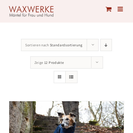
Skip
to
content
Sortieren nach
Standardsortierung
Zeige
12 Produkte