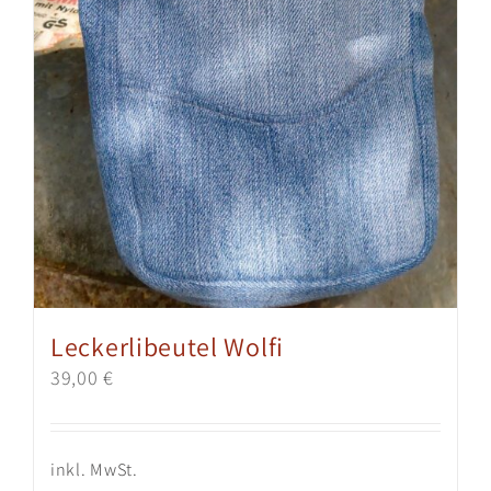
gewählt
werden
Leckerlibeutel Wolfi
39,00
€
inkl. MwSt.