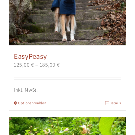
EasyPeasy
125,00
€
–
185,00
€
inkl. MwSt.
Dieses
Optionen wählen
Details
Produkt
weist
mehrere
Varianten