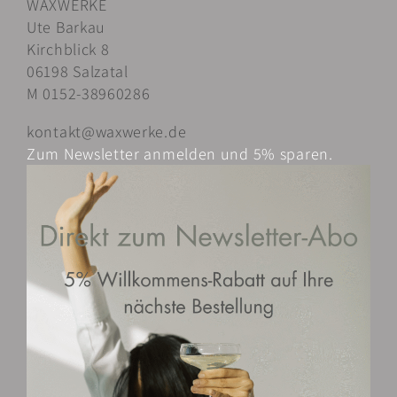
WAXWERKE
auf.
Ute Barkau
Die
Kirchblick 8
Optionen
06198 Salzatal
können
M 0152-38960286
auf
der
kontakt@waxwerke.de
Produktseite
Zum Newsletter anmelden und 5% sparen.
gewählt
werden