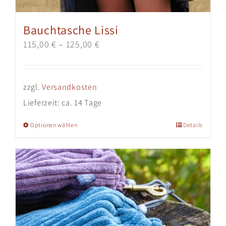
Bauchtasche Lissi
115,00
€
–
125,00
€
zzgl.
Versandkosten
Lieferzeit:
ca. 14 Tage
Dieses
Optionen wählen
Details
Produkt
weist
mehrere
Varianten
auf.
Die
Optionen