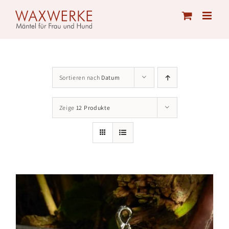
Skip
to
content
Sortieren nach
Datum
Zeige
12 Produkte