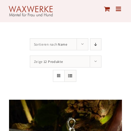
Skip
to
content
Sortieren nach
Name
Zeige
12 Produkte