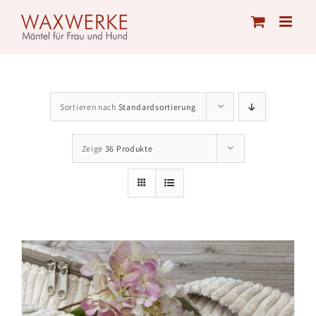
Skip
to
content
Sortieren nach
Standardsortierung
Zeige
36 Produkte