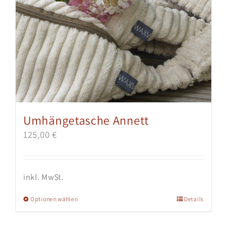
Umhängetasche Annett
125,00
€
inkl. MwSt.
Dieses
Optionen wählen
Details
Produkt
weist