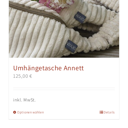
Umhängetasche Annett
125,00
€
inkl. MwSt.
Dieses
Optionen wählen
Details
Produkt
weist