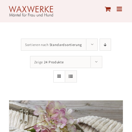
Skip
to
content
Sortieren nach
Standardsortierung
Zeige
24 Produkte