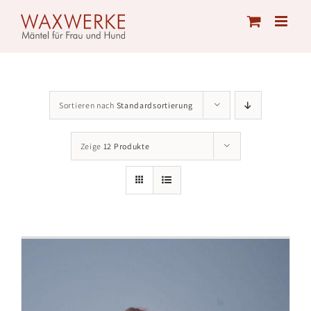
Skip
to
content
Sortieren nach
Standardsortierung
Zeige
12 Produkte