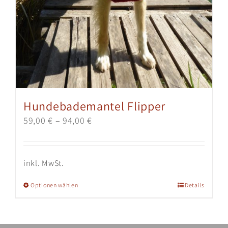
Hundebademantel Flipper
59,00
€
–
94,00
€
inkl. MwSt.
Dieses
Optionen wählen
Details
Produkt
weist
mehrere