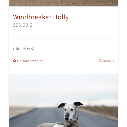
Windbreaker Holly
595,00
€
inkl. MwSt.
Dieses
Optionen wählen
Details
Produkt
weist
mehrere
Varianten
auf.
Die
Optionen
können
auf