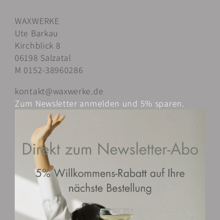
Varianten
WAXWERKE
auf.
Ute Barkau
Die
Kirchblick 8
Optionen
06198 Salzatal
können
M 0152-38960286
auf
der
kontakt@waxwerke.de
Produktseite
Zum Newsletter anmelden und 5% sparen.
gewählt
werden