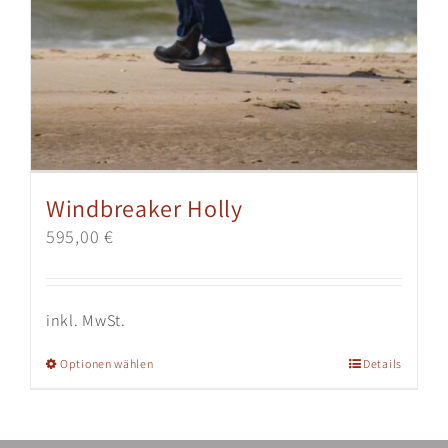
Windbreaker Holly
595,00
€
inkl. MwSt.
Dieses
Optionen wählen
Details
Produkt
weist
mehrere