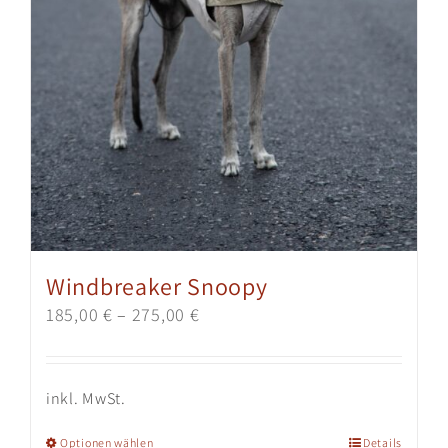
gewählt
werden
Windbreaker Snoopy
185,00
€
–
275,00
€
inkl. MwSt.
Dieses
Optionen wählen
Details