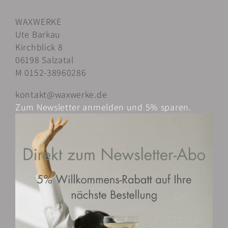
Varianten
WAXWERKE
auf.
Ute Barkau
Die
Kirchblick 8
Optionen
06198 Salzatal
können
M 0152-38960286
auf
der
kontakt@waxwerke.de
Produktseite
Zum Newsletter anmelden und 5% sparen.
gewählt
werden