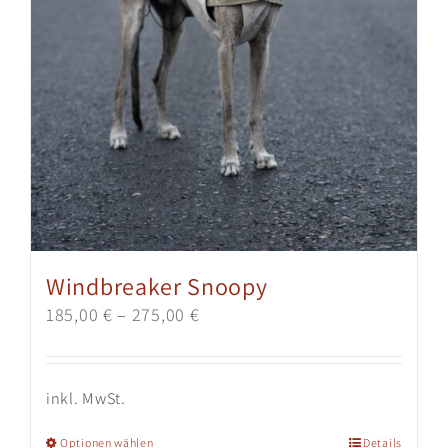
gewählt
werden
Windbreaker Snoopy
185,00
€
–
275,00
€
inkl. MwSt.
Dieses
Optionen wählen
Details