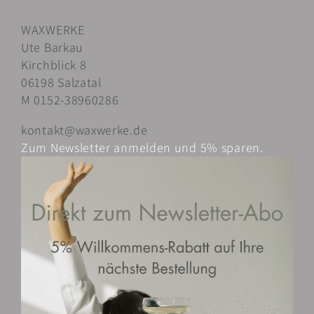
Varianten
WAXWERKE
auf.
Ute Barkau
Die
Kirchblick 8
Optionen
06198 Salzatal
können
M 0152-38960286
auf
der
kontakt@waxwerke.de
Produktseite
Zum Newsletter anmelden und 5% sparen.
gewählt
werden