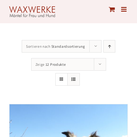
Skip
to
content
Sortieren nach
Standardsortierung
Zeige
12 Produkte