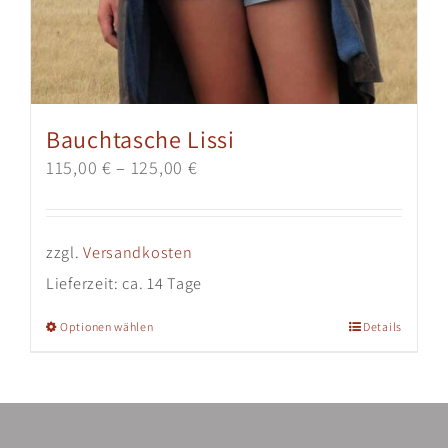
Bauchtasche Lissi
115,00
€
–
125,00
€
zzgl.
Versandkosten
Lieferzeit:
ca. 14 Tage
Dieses
Optionen wählen
Details
Produkt
weist
mehrere
Varianten