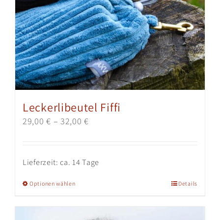
Leckerlibeutel Fiffi
29,00
€
–
32,00
€
Lieferzeit:
ca. 14 Tage
Dieses
Optionen wählen
Details
Produkt
weist