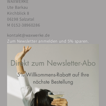
WAXWERKE
auf.
Ute Barkau
Die
Kirchblick 8
Optionen
06198 Salzatal
können
M 0152-38960286
auf
der
kontakt@waxwerke.de
Produktseite
Zum Newsletter anmelden und 5% sparen.
gewählt
werden