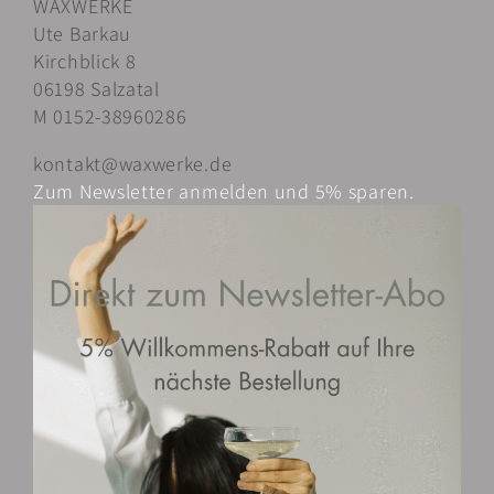
WAXWERKE
auf.
Ute Barkau
Die
Kirchblick 8
Optionen
06198 Salzatal
können
M 0152-38960286
auf
der
kontakt@waxwerke.de
Produktseite
Zum Newsletter anmelden und 5% sparen.
gewählt
werden