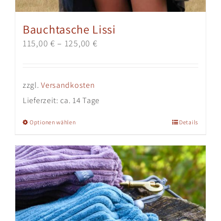
Bauchtasche Lissi
115,00
€
–
125,00
€
zzgl.
Versandkosten
Lieferzeit:
ca. 14 Tage
Dieses
Optionen wählen
Details
Produkt
weist
mehrere
Varianten
auf.
Die
Optionen