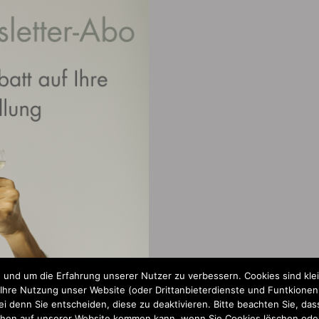
 und um die Erfahrung unserer Nutzer zu verbessern. Cookies sind kle
re Nutzung unser Website (oder Drittanbieterdienste und Funtkionen a
 denn Sie entscheiden, diese zu deaktivieren. Bitte beachten Sie, dass
chen auf unserer Website kommen kann, wenn Sie Cookies löschen oder