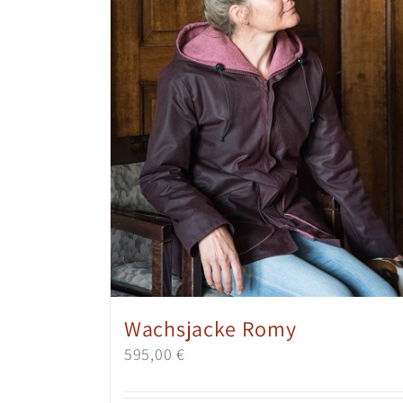
Wachsjacke Romy
595,00
€