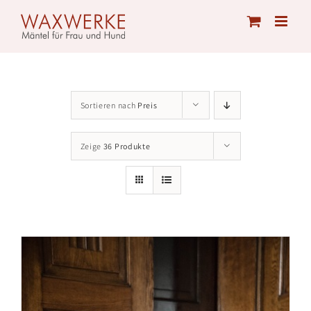
Skip
to
content
Sortieren nach
Preis
Zeige
36 Produkte