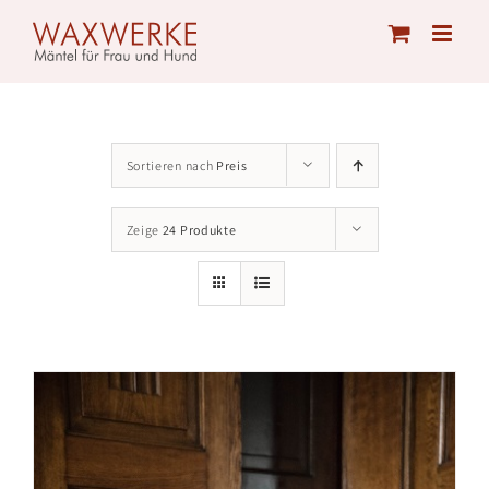
Skip
to
content
Sortieren nach
Preis
Zeige
24 Produkte