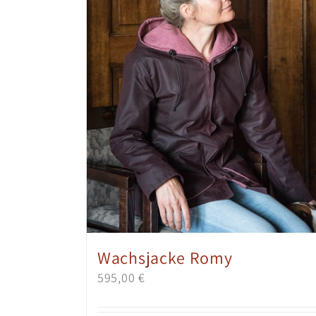
Wachsjacke Romy
595,00
€