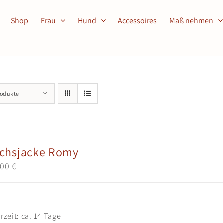
Shop
Frau
Hund
Accessoires
Maß nehmen
rodukte
chsjacke Romy
,00
€
erzeit:
ca. 14 Tage