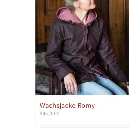
Wachsjacke Romy
595,00
€