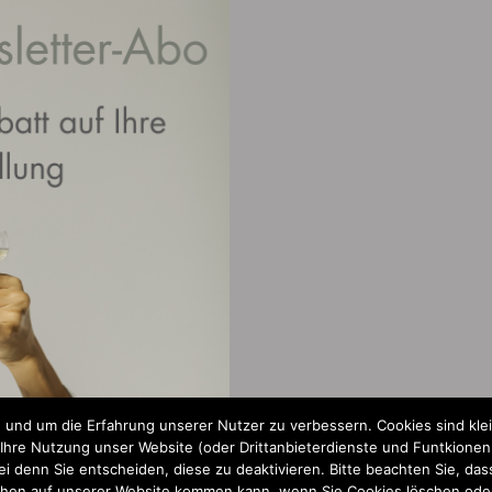
 und um die Erfahrung unserer Nutzer zu verbessern. Cookies sind kle
re Nutzung unser Website (oder Drittanbieterdienste und Funtkionen a
 denn Sie entscheiden, diese zu deaktivieren. Bitte beachten Sie, dass
chen auf unserer Website kommen kann, wenn Sie Cookies löschen oder