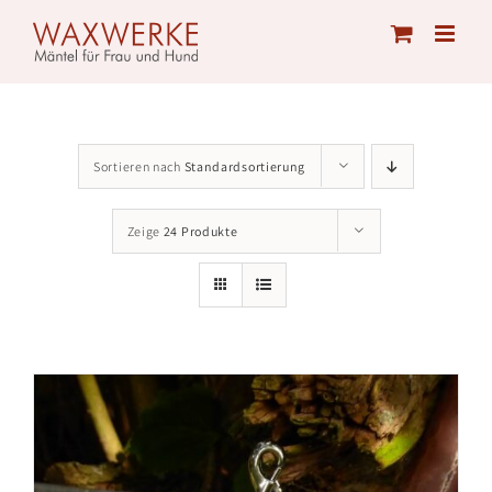
Skip
to
content
Sortieren nach
Standardsortierung
Zeige
24 Produkte