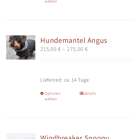
wählen
Produkt
weist
mehrere
Varianten
auf.
Hundemantel Angus
Die
215,00
€
–
275,00
€
Optionen
können
auf
der
Lieferzeit:
ca. 14 Tage
Produktseite
gewählt
Dieses
Optionen
Details
werden
wählen
Produkt
weist
mehrere
Varianten
auf.
Windbreaker Snoopy