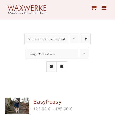
Skip
to
content
Sortieren nach
Beliebtheit
Zeige
36 Produkte
EasyPeasy
125,00
€
–
185,00
€