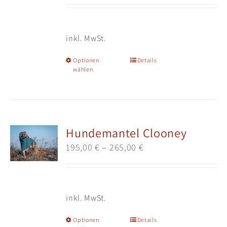
inkl. MwSt.
Dieses
Optionen
Details
wählen
Produkt
weist
mehrere
Varianten
auf.
Hundemantel Clooney
Die
195,00
€
–
265,00
€
Optionen
können
auf
der
inkl. MwSt.
Produktseite
gewählt
Dieses
Optionen
Details
werden