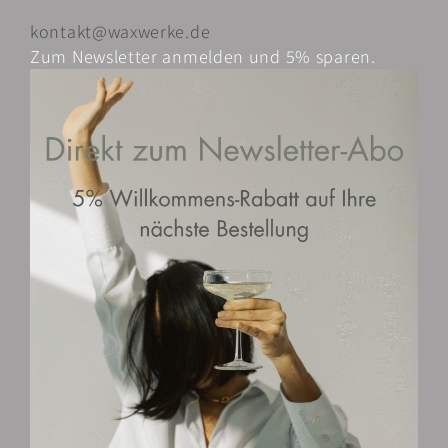
gewählt
kontakt@waxwerke.de
werden
Zum Newsletter anmelden und 5% sparen.