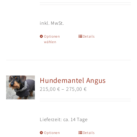
inkl. MwSt.
Dieses
Optionen
Details
wählen
Produkt
weist
mehrere
Varianten
auf.
Hundemantel Angus
Die
215,00
€
–
275,00
€
Optionen
können
auf
der
Lieferzeit:
ca. 14 Tage
Produktseite
gewählt
Dieses
Optionen
Details
werden