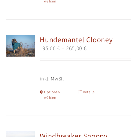
wählen
Produkt
weist
mehrere
Varianten
auf.
Hundemantel Clooney
Die
195,00
€
–
265,00
€
Optionen
können
auf
der
inkl. MwSt.
Produktseite
gewählt
Dieses
Optionen
Details
werden
wählen
Produkt
weist
mehrere
Varianten
auf.
Windbreaker Snoopy