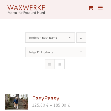
Skip
to
content
Sortieren nach
Name
Zeige
12 Produkte
EasyPeasy
125,00
€
–
185,00
€