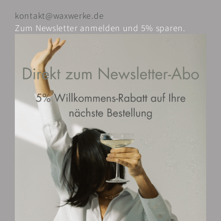
gewählt
kontakt@waxwerke.de
werden
Zum Newsletter anmelden und 5% sparen.