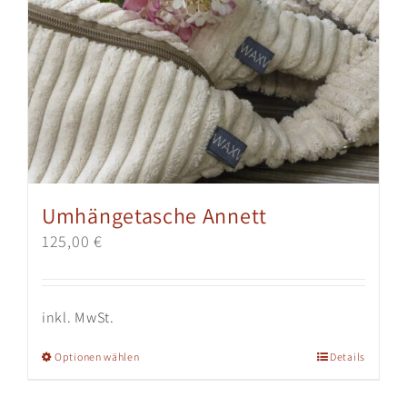
Umhängetasche Annett
125,00
€
inkl. MwSt.
Dieses
Optionen wählen
Details
Produkt
weist