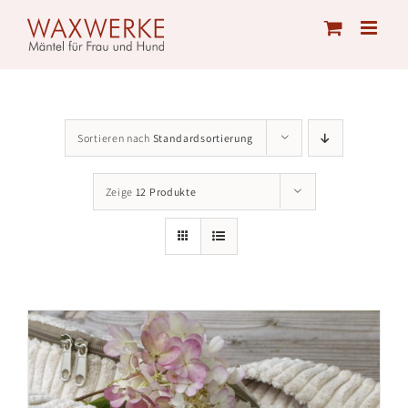
Skip
to
content
Sortieren nach
Standardsortierung
Zeige
12 Produkte