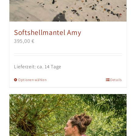
Softshellmantel Amy
395,00
€
Lieferzeit:
ca. 14 Tage
Dieses
Optionen wählen
Details
Produkt
weist
mehrere
Varianten
auf.
Die
Optionen