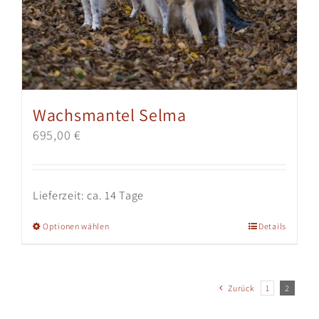
Wachsmantel Selma
695,00
€
Lieferzeit:
ca. 14 Tage
Dieses
Optionen wählen
Details
Produkt
weist
mehrere
Zurück
1
2
Varianten
auf.