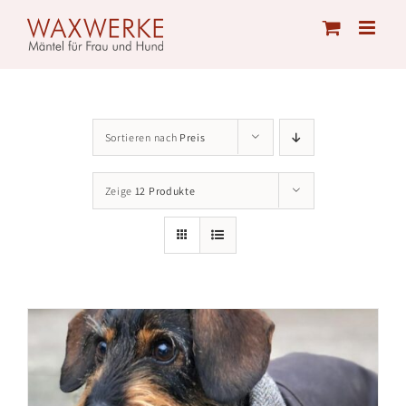
Skip
to
content
Sortieren nach
Preis
Zeige
12 Produkte