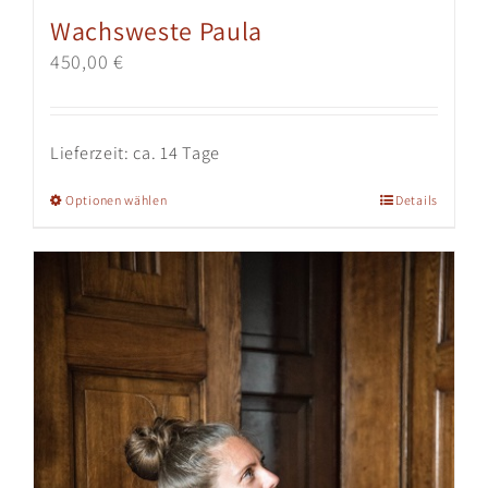
Wachsweste Paula
450,00
€
Lieferzeit:
ca. 14 Tage
Dieses
Optionen wählen
Details
Produkt
weist
mehrere
Varianten
auf.
Die
Optionen
können
auf
der