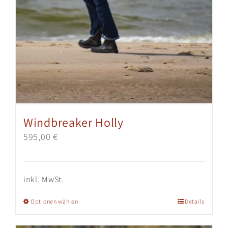
Windbreaker Holly
595,00
€
inkl. MwSt.
Dieses
Optionen wählen
Details
Produkt