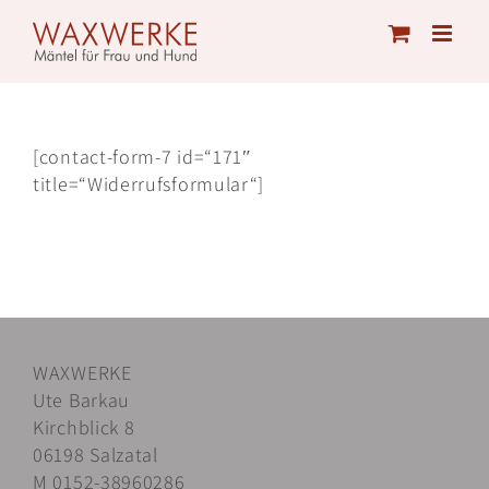
Skip
to
content
[contact-form-7 id=“171″
title=“Widerrufsformular“]
WAXWERKE
Ute Barkau
Kirchblick 8
06198 Salzatal
M 0152-38960286