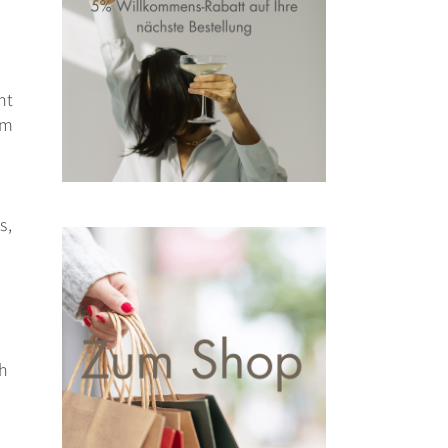
ht
im
s,
h