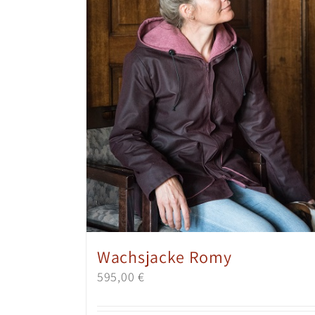
Wachsjacke Romy
595,00
€