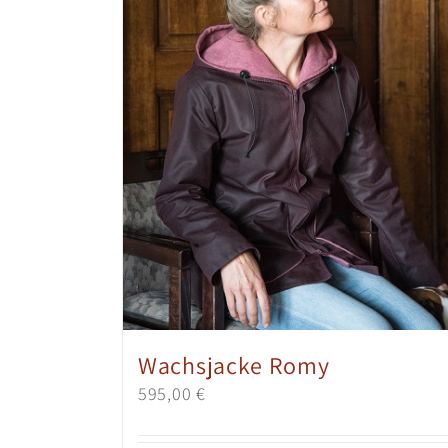
Wachsjacke Romy
595,00
€