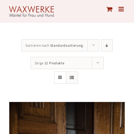
Skip
to
content
Sortieren nach
Standardsortierung
Zeige
12 Produkte