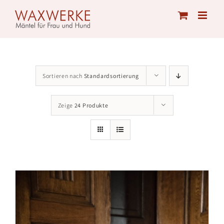
Skip
to
content
Sortieren nach
Standardsortierung
Zeige
24 Produkte