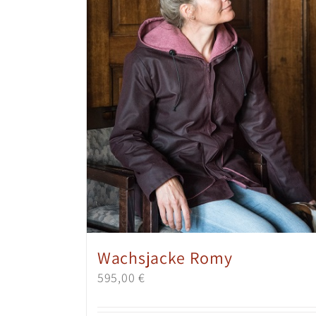
Wachsjacke Romy
595,00
€