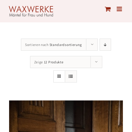
Skip
to
content
Sortieren nach
Standardsortierung
Zeige
12 Produkte