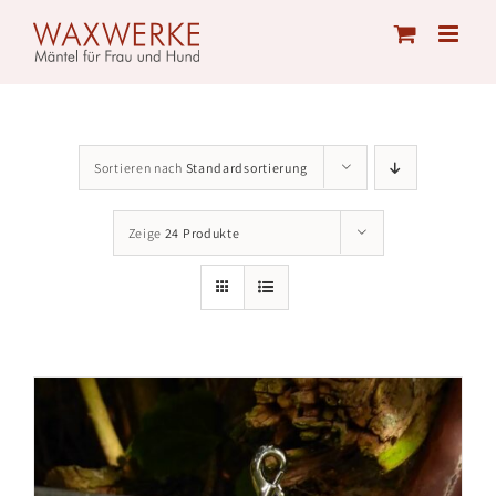
Skip
to
content
Sortieren nach
Standardsortierung
Zeige
24 Produkte