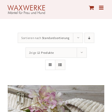
Skip
to
content
Sortieren nach
Standardsortierung
Zeige
12 Produkte