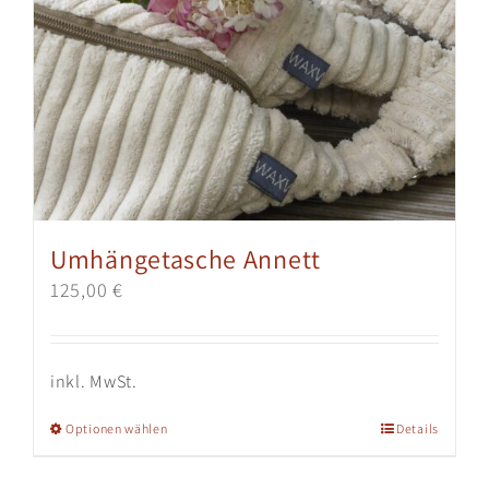
Umhängetasche Annett
125,00
€
inkl. MwSt.
Dieses
Optionen wählen
Details
Produkt
weist