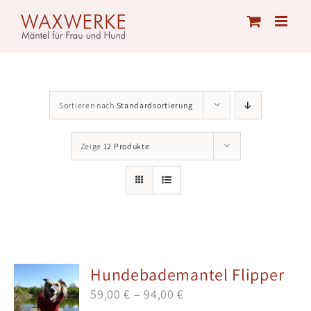
Skip
to
content
Sortieren nach
Standardsortierung
Zeige
12 Produkte
Hundebademantel Flipper
59,00
€
–
94,00
€