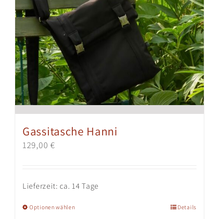
Gassitasche Hanni
129,00
€
Lieferzeit:
ca. 14 Tage
Dieses
Optionen wählen
Details