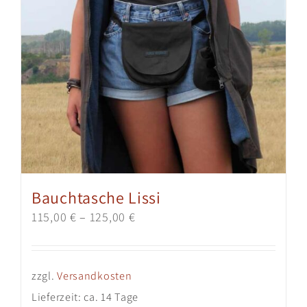
Bauchtasche Lissi
115,00
€
–
125,00
€
zzgl.
Versandkosten
Lieferzeit:
ca. 14 Tage