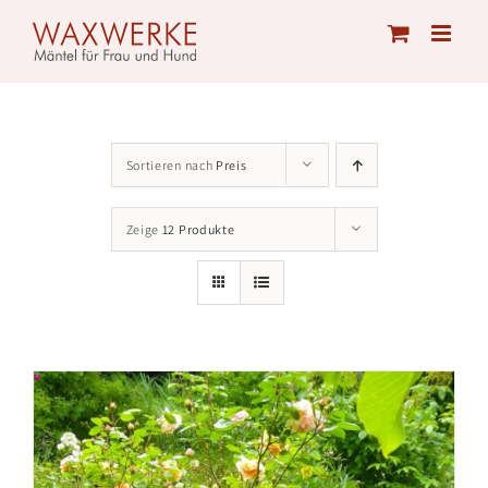
Skip
to
content
Sortieren nach
Preis
Zeige
12 Produkte