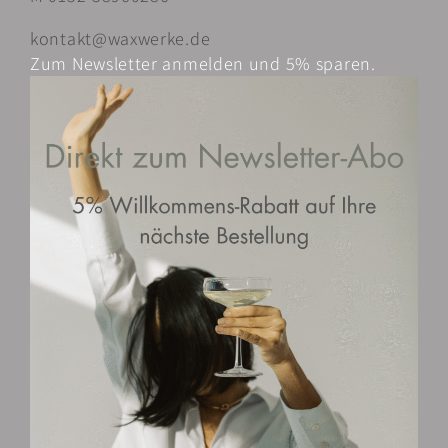
der
kontakt@waxwerke.de
Produktseite
Zum Newsletter anmelden und 5% sparen.
gewählt
werden