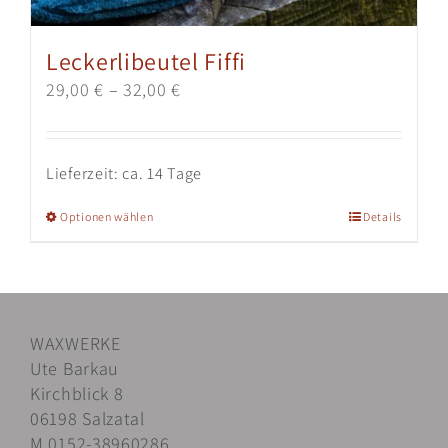
werden
Leckerlibeutel Fiffi
29,00
€
–
32,00
€
Lieferzeit:
ca. 14 Tage
Dieses
Optionen wählen
Details
Produkt
weist
mehrere
Varianten
WAXWERKE
auf.
Ute Barkau
Die
Kirchblick 8
Optionen
06198 Salzatal
können
M 0152-38960286
auf