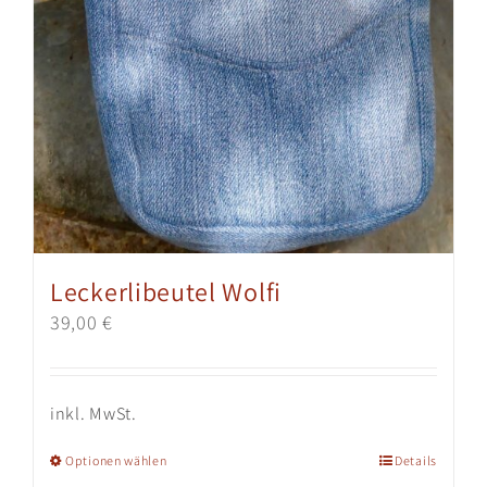
Leckerlibeutel Wolfi
39,00
€
inkl. MwSt.
Dieses
Optionen wählen
Details