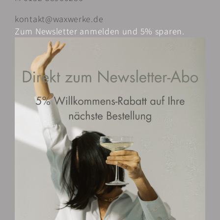
der
kontakt@waxwerke.de
Produktseite
Zum Newsletter anmelden und 5% sparen.
gewählt
werden