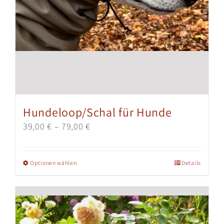
Hundeloop/Schal für Hunde
39,00
€
–
79,00
€
Dieses
Optionen wählen
Details
Produkt
weist
mehrere
Varianten