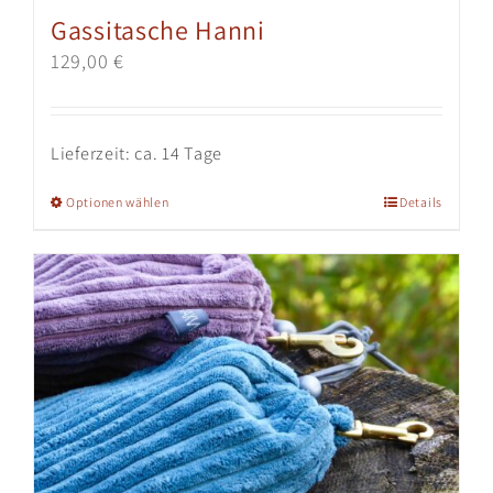
Gassitasche Hanni
129,00
€
Lieferzeit:
ca. 14 Tage
Dieses
Optionen wählen
Details
Produkt
weist
mehrere
Varianten
auf.
Die
Optionen
können
auf
der