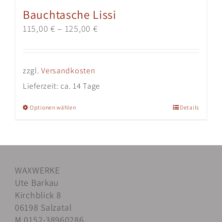
Bauchtasche Lissi
115,00
€
–
125,00
€
zzgl.
Versandkosten
Lieferzeit:
ca. 14 Tage
Dieses
Optionen wählen
Details
Produkt
weist
mehrere
Varianten
WAXWERKE
auf.
Ute Barkau
Die
Kirchblick 8
Optionen
06198 Salzatal
können
M 0152-38960286
auf