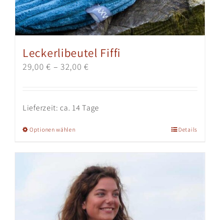
Produktseite
gewählt
werden
Leckerlibeutel Fiffi
29,00
€
–
32,00
€
Lieferzeit:
ca. 14 Tage
Dieses
Optionen wählen
Details
Produkt
weist
mehrere
Varianten
auf.
Die
Optionen